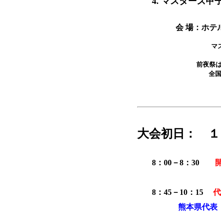
4. マスターズ
会 場：ホテル
マ
前夜祭
全
大会初日： １
8：00－8：30
8：45－10：15
代
熊本県代表