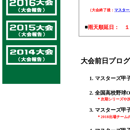
（大会終了後：
マスター
■
雨天順延日： １
大会前日プログ
1. マスターズ
2. 全国高校野球
＊次期シリーズや次年
3. マスターズ
＊2018出場チーム